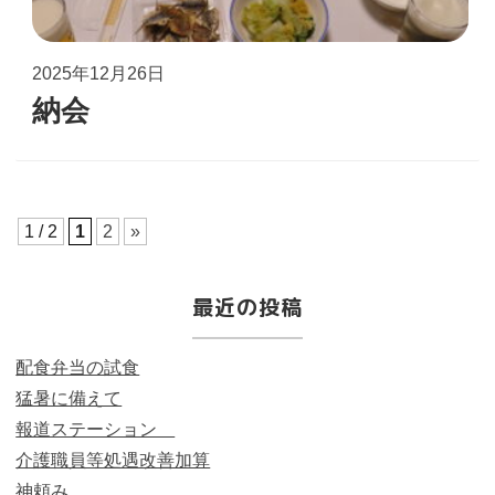
2025年12月26日
納会
1 / 2
1
2
»
最近の投稿
配食弁当の試食
猛暑に備えて
報道ステーション
介護職員等処遇改善加算
神頼み