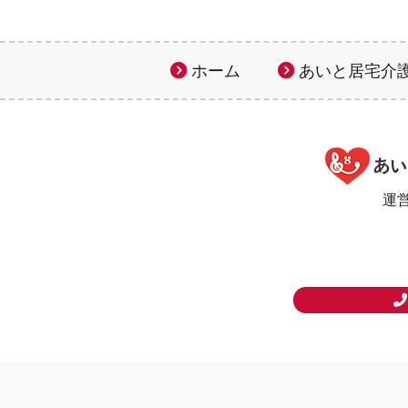
ホーム
あいと居宅介
運